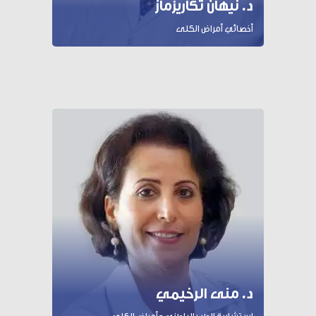
د. نيهان تكاريزماز
أخصائي أمراض الكلى
د. منى الرخيمي