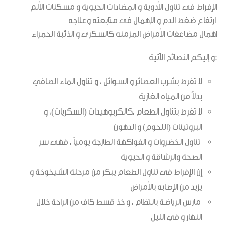
الإفراط فى تناول الأدوية و المضادات الحيوية و مسكنات الألم
ارتفاع ضغط الدم و الإهمال فى متابعته وعلاجه
اهمال مضاعفات الأمراض المزمنه كالسكرى و الذئبة الحمراء
:و إليكم النصائح الآتية
لا تفرط بشرب العصائر و السوائل ، و تناول الماء الصافي
بدلاً من المياه الغازية
لا تفرط بتناول الطعام ،كالكربوهيدات (السكريات)، و
البروتينات (اللحوم) و الدهون
تناول الخضروات و الفواكهة الطازجة يومياً ، فهى سر
الصحة والرشاقة و الحيوية
إن الإفراط فى تناول الطعام يبكر من مرحلة الشيخوخة و
يزيد من الإصابه بالأمراض
مارس الرياضة بانتظام ، و خذ قسط كاف من الراحة خلال
النهار و في الليل