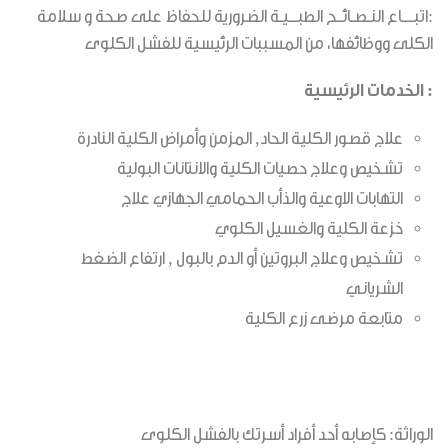
:اتبــــاع النـصـائــح الطبـــيـة الضرورية للحفاظ على صحة و سلامة
الكلى ووظائفها، من المسببات الرئيسية للفشل الكلوى
: الخدمات الرئيسية
علاج قصور الكلية الحاد, المزمن وأمراض الكلية النادرة
تشخيص وعلاج حصيات الكلية والانتانات البولية
التهابات الاوعية والذأب الحمامي الجهازي علاج
خزعة الكلية والغسيل الكلوي
تشخيص وعلاج البروتين أو الدم بالبول , ارتفاع الضغط
الشرياني
متابعة مرضى زرع الكلية
الوراثة: كإصابه أحد أفراد أسرتك بالفشل الكلوى