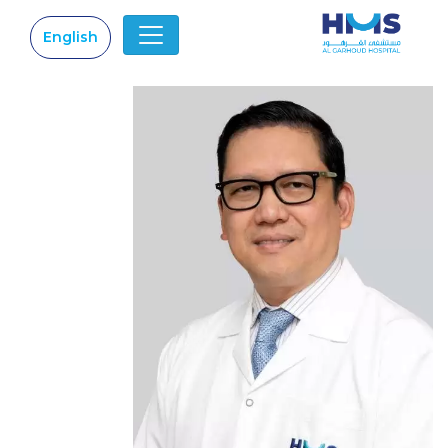
English
|