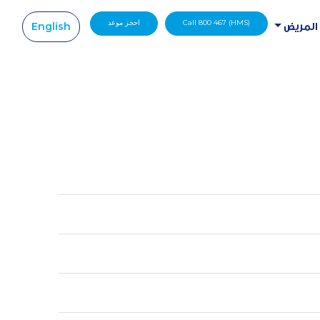
Call 800 467 (HMS)
احجز موعد
English
 المريض
|