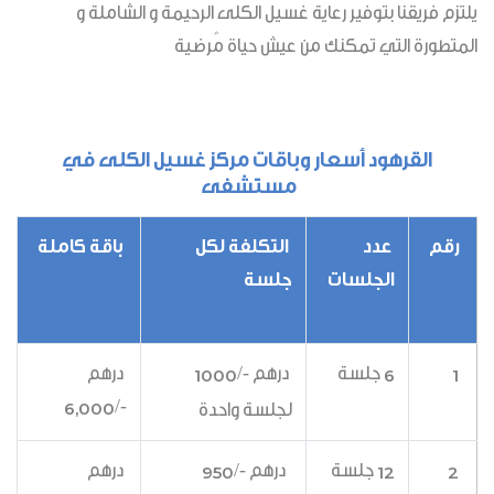
يلتزم فريقنا بتوفير رعاية غسيل الكلى الرحيمة و الشاملة و
المتطورة التي تمكنك من عيش حياة مُرضية
القرهود أسعار وباقات مركز غسيل الكلى في
مستشفى
رقم
عدد
التكلفة لكل
باقة كاملة
الجلسات
جلسة
جلسة
درهم -/
درهم
1000
6
1
-/
6,000
لجلسة واحدة
جلسة
درهم -/
درهم
950
12
2