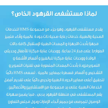
لماذا مستشفى القرهود الخاص؟
يقدم مستشفى القرهود، وهو جزء من مجموعة HMS للخدمات
الصحية والطبية، خدمات رعاية صحية ذات جودة عالمية وأداء متميز
مجهزا بأحدث الاجهزة و المعدات الطبية لإستقبال كافة حالات
الطوارئ على مدار 24 ساعة. ووحدات عناية مركزة للأطفال وحديثي
الولادة ووحدات عناية مركزة للبالغين و أقسام الأشعة و
التصويرمزودة بأحدث المعدات المتطورة في تقنيات التصوير و
التشخيص و أقسام قسطرة بمعايير عالمية . تسعى HMS دائمًا
لتحقيق أعلى معايير الجودة الطبية وتحرص دائمًا على تقديم أفضل
الخدمات الطبية عللى يد مجموعة من الاستشاريين والأخصائيين .
يقع المستشفى في منطقة القرهود بدبي ، مما يضمن سهولة
الوصول للمرضى من جميع أنحاء الإمارات ودول مجلس التعاون