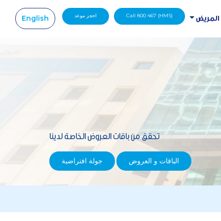
Call 800 467 (HMS)
احجز موعد
English
 المريض
|
تحقق من باقات العروض الخاصة لدينا
الباقات و العروض
جولة افتراضية