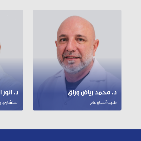
د. محمد رياض وراق
د. انور 
طبيب أسنان عام
استشاري جرا