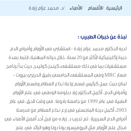
الرئيسية
الأقسام
الأطباء
د. محمد عزام زيادة
نبذة عن خبرات الطبيب :
لديه الدكتور محمد عزام زيادة - استشاري في الأورام وأمراض الدم
خبرة إكلينيكية لأكثر من 20 سنة. خلال حياته المهنية، ارتبط بعدة
مستشفيات بما في ذلك مستشفى كينجز كوليدج حيث بدأ برنامج
مسار MRC وفي المستشفى الجامعي رفيق الحريري بيروت -
لبنان حيث عمل كرئيس قسم زراعة نخاع العظام وقسم الأورام
وأمراض الدم. أكمل الدكتور زياد دبلومه الوطني في علم الأورام
الطبية في عام 1999 من جامعة بادوفا. في وقت لاحق، في عام
2003، أكمل درجة الماجستير في زرع نخاع العظام من مدرسة
أمراض الدم السريرية. تم تدريب د. زياده من قبل أحد أفضل الأطباء في
مجال علم الأورام مثل البروفيسور بونا دونا وهو الرائد في علم