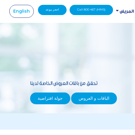
Call 800 467 (HMS)
احجز موعد
English
 المريض
|
تحقق من باقات العروض الخاصة لدينا
الباقات و العروض
جولة افتراضية