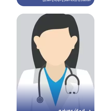
د . ايمان عويضه